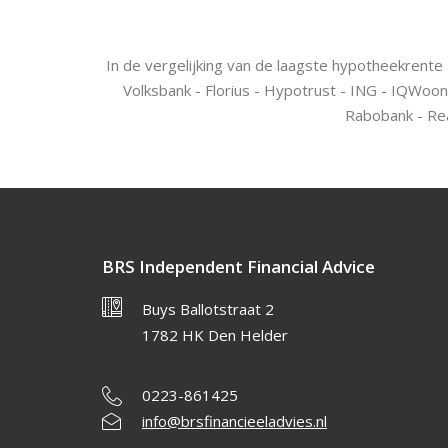
In de vergelijking van de laagste hypotheekrente
Volksbank - Florius - Hypotrust - ING - IQWoon
Rabobank - Rea
BRS Independent Financial Advice
Buys Ballotstraat 2
1782 HK Den Helder
0223-861425
info@brsfinancieeladvies.nl