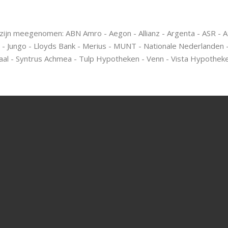
 zijn meegenomen: ABN Amro - Aegon - Allianz - Argenta - ASR - A
 - Jungo - Lloyds Bank - Merius - MUNT - Nationale Nederlanden -
al - Syntrus Achmea - Tulp Hypotheken - Venn - Vista Hypothe