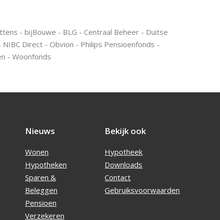
ttens - bijBouwe - BLG - Centraal Beheer - Duitse
 NIBC Direct - Obvion - Philips Pensioenfonds -
ken - Woonfonds
Nieuws
Bekijk ook
Wonen
Hypotheek
Hypotheken
Downloads
Sparen &
Contact
Beleggen
Gebruiksvoorwaarden
Pensioen
Verzekeren