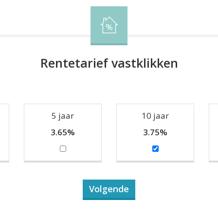
Rentetarief vastklikken
5 jaar
10 jaar
3.65%
3.75%
Volgende