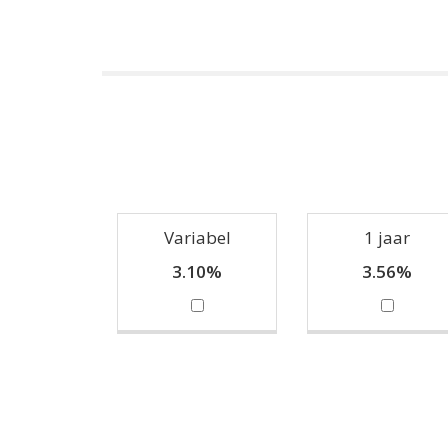
Variabel
1 jaar
3.10%
3.56%